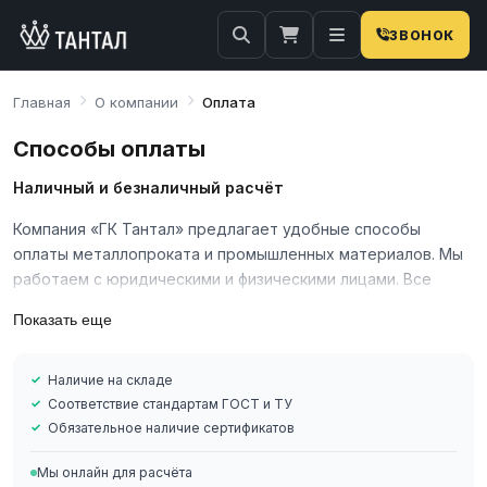
ЗВОНОК
Главная
О компании
Оплата
Способы оплаты
Наличный и безналичный расчёт
Компания «ГК Тантал» предлагает удобные способы
оплаты металлопроката и промышленных материалов. Мы
работаем с юридическими и физическими лицами. Все
операции сопровождаются полным комплектом
Показать еще
документов.
Основные способы оплаты
Наличие на складе
Безналичный расчёт для юридических лиц (с НДС и без
Соответствие стандартам ГОСТ и ТУ
Обязательное наличие сертификатов
НДС)
Наличный расчёт для физических лиц и ИП
Мы онлайн для расчёта