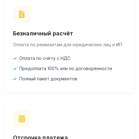
Как оформить заказ
Для оформления заказа и получения счёта свяжитесь с
нашими менеджерами по телефону или через форму
обратной связи на сайте. Мы подберём оптимальные
Безналичный расчёт
условия оплаты с учётом объёма заказа.
Оплата по реквизитам для юридических лиц и ИП
Оплата по счёту с НДС
Предоплата 100% или по договорённости
Полный пакет документов
Отсрочка платежа