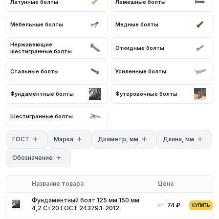
Латунные болты
Лемешные болты
Мебельные болты
Медные болты
Нержавеющие
Откидные болты
шестигранные болты
Стальные болты
Усиленные болты
Фундаментные болты
Футеровочные болты
Шестигранные болты
Технические характеристики
ГОСТ
Марка
Диаметр, мм
Длина, мм
Продукция изготавливается из стали:
Обозначение
углеродистой;
жаропрочной;
нержавеющей;
Название товара
Цена
легированной;
Фундаментный болт 125 мм 150 мм
оцинкованной.
74 ₽
от
КУПИТЬ
4,2 Ст20 ГОСТ 24379.1-2012
Стержень болта имеет цилиндрическую форму. На внешнюю