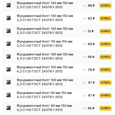
сторону стержня наносится метрическая резьба. Болт имеет
Фундаментный болт 140 мм 150 мм
68 ₽
от
КУПИТЬ
2,3 Ст20 ГОСТ 24379.1-2012
головку шестигранной формы. Завинчивание происходит с
помощью гаечного ключа.
Фундаментный болт 130 мм 150 мм
62 ₽
от
КУПИТЬ
2,3 Ст20 ГОСТ 24379.1-2012
Разновидности
Фундаментный болт 120 мм 150 мм
51 ₽
от
КУПИТЬ
2,3 Ст20 ГОСТ 24379.1-2012
Болты можно покрыть:
цинком;
Фундаментный болт 110 мм 150 мм
69 ₽
от
КУПИТЬ
2,3 Ст20 ГОСТ 24379.1-2012
хромом;
медно-никелем;
Фундаментный болт 100 мм 150 мм
56 ₽
от
КУПИТЬ
фосфатом;
4,3 Ст20 ГОСТ 24379.1-2012
оловом;
Фундаментный болт 100 мм 150 мм
серебром.
78 ₽
от
КУПИТЬ
4,2 Ст20 ГОСТ 24379.1-2012
Болтовые соединения бывают:
Фундаментный болт 100 мм 150 мм
47 ₽
обычной прочности;
от
КУПИТЬ
2,3 Ст20 ГОСТ 24379.1-2012
высокопрочные;
Фундаментный болт 90 мм 150 мм
фрикционные;
47 ₽
от
КУПИТЬ
4,3 Ст20 ГОСТ 24379.1-2012
с несущими болтами.
Фундаментный болт 90 мм 150 мм
Изделия маркируются знаком класса прочности и заводским
65 ₽
от
КУПИТЬ
4,2 Ст20 ГОСТ 24379.1-2012
клеймом. На болтах с левой резьбой ставится специальный