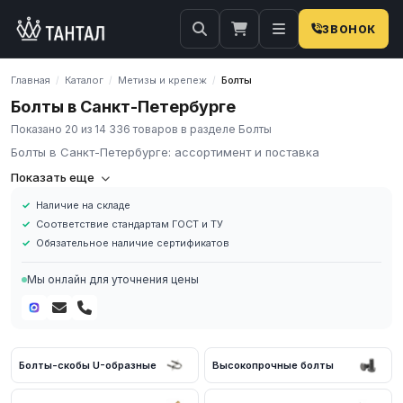
ЗВОНОК
Главная
Каталог
Метизы и крепеж
Болты
/
/
/
Болты в Санкт-Петербурге
Показано 20 из 14 336 товаров в разделе Болты
Болты в Санкт-Петербурге: ассортимент и поставка
Болты
Показать еще
Наличие на складе
Болт – крепежная деталь, изготовленная в виде стержня с
Соответствие стандартам ГОСТ и ТУ
нарезанной резьбой. Сверху имеется шляпка, снизу на резьбу
Обязательное наличие сертификатов
навинчивается гайка. Обычно между шляпкой и гайкой
находятся две шайбы. Они служат для равномерного
Мы онлайн для уточнения цены
распределения нагрузки и предохраняют поверхности от
продавливания.
Болты-скобы U-образные
Высокопрочные болты