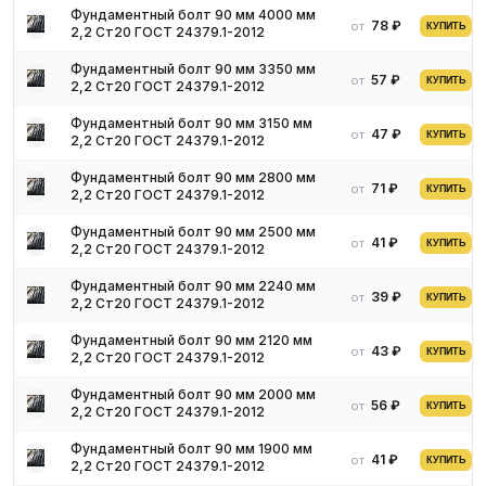
знак. Маркировка может быть как выпуклой, так и выбитой.
Фундаментный болт 90 мм 4000 мм
78 ₽
от
Знаки располагаются на торцевой или боковой поверхности.
КУПИТЬ
2,2 Ст20 ГОСТ 24379.1-2012
Причем, на боковой поверхности знаки обязательно должны
Фундаментный болт 90 мм 3350 мм
быть углубленными.
57 ₽
от
КУПИТЬ
2,2 Ст20 ГОСТ 24379.1-2012
Области применения
Фундаментный болт 90 мм 3150 мм
47 ₽
от
КУПИТЬ
2,2 Ст20 ГОСТ 24379.1-2012
Соединение болтами используется в конструкциях
Фундаментный болт 90 мм 2800 мм
разнообразных типов, например: в стеллажах, металлических
71 ₽
от
КУПИТЬ
2,2 Ст20 ГОСТ 24379.1-2012
фермах, лестницах, ограждениях, опорах. Соединение болтами
является альтернативой сварному соединению. Характерная
Фундаментный болт 90 мм 2500 мм
41 ₽
от
КУПИТЬ
2,2 Ст20 ГОСТ 24379.1-2012
особенность соединения – его разъемность.
Возведение сооружений невозможно без сборки
Фундаментный болт 90 мм 2240 мм
39 ₽
от
металлоконструкций, которые служат своеобразным
КУПИТЬ
2,2 Ст20 ГОСТ 24379.1-2012
металлическим скелетом, поверх которого монтируются
Фундаментный болт 90 мм 2120 мм
сэндвич-панели, кирпич, отделочные материалы.
43 ₽
от
КУПИТЬ
2,2 Ст20 ГОСТ 24379.1-2012
Металлоконструкции быстро собираются на болтовых
соединениях.
Фундаментный болт 90 мм 2000 мм
56 ₽
от
КУПИТЬ
2,2 Ст20 ГОСТ 24379.1-2012
Натяжение при сборке металлических конструкций
корректируется ключами с динамометрами. Но потребуется
Фундаментный болт 90 мм 1900 мм
периодическая проверка корректности работы ключа в
41 ₽
от
КУПИТЬ
2,2 Ст20 ГОСТ 24379.1-2012
соответствии с действующими нормами.