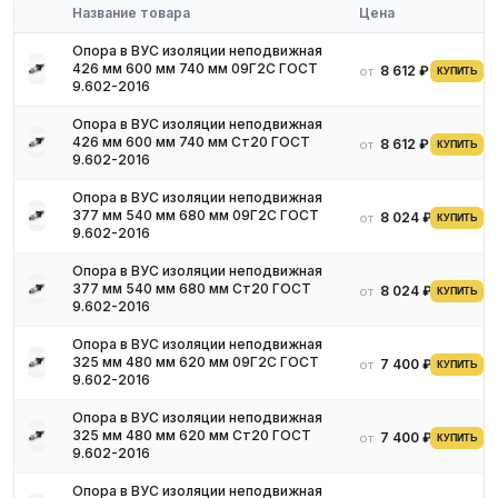
Название товара
Цена
колонковые, насосно-компрессорные, обсадные,
бурильные).
Опора в ВУС изоляции неподвижная
Гидравлические (фосфатированные, оцинкованные,
426 мм 600 мм 740 мм 09Г2С ГОСТ
8 612 ₽
от
КУПИТЬ
9.602-2016
стальные, хонинговые, штоки).
Из цветных металлов (латунные, медные, бронзовые,
Опора в ВУС изоляции неподвижная
алюминиевые, никелевые, свинцовые, титановые,
426 мм 600 мм 740 мм Ст20 ГОСТ
8 612 ₽
от
КУПИТЬ
дюралюминиевые).
9.602-2016
Пластиковые.
Опора в ВУС изоляции неподвижная
Керамические.
377 мм 540 мм 680 мм 09Г2С ГОСТ
8 024 ₽
от
КУПИТЬ
Титановые.
9.602-2016
Чугунные (напорные, безнапорные, безраструбные).
Опора в ВУС изоляции неподвижная
Асбоцементные.
377 мм 540 мм 680 мм Ст20 ГОСТ
8 024 ₽
от
КУПИТЬ
Хризотилцементные (безнапорные, напорные).
9.602-2016
Нержавеющие (сварные, профильные,
Опора в ВУС изоляции неподвижная
особотонкостенные, нержавеющие трубы AISI, бесшовные
325 мм 480 мм 620 мм 09Г2С ГОСТ
7 400 ₽
от
КУПИТЬ
матовые или зеркальные, сэндвич-трубы, бесшовные,
9.602-2016
большого диаметра, гофрированные, капиллярные).
Опора в ВУС изоляции неподвижная
Трубы ВУС (весьма усиленного типа).
325 мм 480 мм 620 мм Ст20 ГОСТ
7 400 ₽
от
КУПИТЬ
Пенополиуретановые (ППУ).
9.602-2016
Пенополимерминеральные (ППМ).
Опора в ВУС изоляции неподвижная
Полимерные (полипропиленовые трубы, полиэтиленовые,