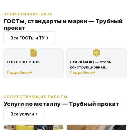
антикоррозийных свойств, повышенной пластичности и
легкости, устойчивости к перепаду температурного режима.
Цветной трубный прокат активно используется в авиационной,
НОРМАТИВНАЯ БАЗА
космической промышленности и автомобилестроении.
ГОСТы, стандарты и марки — Трубный
прокат
Все ГОСТы и ТУ
ГОСТ 380-2005
Ст4кп (4ПК) — сталь
конструкционная
Подробнее
углеродистая по ГОСТ
Подробнее
380-2005
СОПУТСТВУЮЩИЕ РАБОТЫ
Услуги по металлу — Трубный прокат
Все услуги