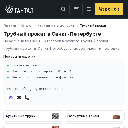
ЗВОНОК
Главная
Каталог
Черный металлопрокат
Трубный прокат
/
/
/
Трубный прокат в Санкт-Петербурге
Показано 10 из 1 335 866 товаров в разделе Трубный прокат
Трубный прокат в Санкт-Петербурге: ассортимент и поставка
Трубный прокат
Показать еще
Наличие на складе
Трубный прокат — это разновидность металлопроката, который
Соответствие стандартам ГОСТ и ТУ
производят на специальных станах в результате передела
Обязательное наличие сертификатов
круглой и плоской заготовок, а финальный продукт имеет
полость в поперечном сечении.
Мы онлайн для уточнения цены
Классификация
Бурильные трубы
Газлифтные трубы
По способу изготовления трубы делятся на:
Бесшовные.
Сплошная заготовка данной трубы