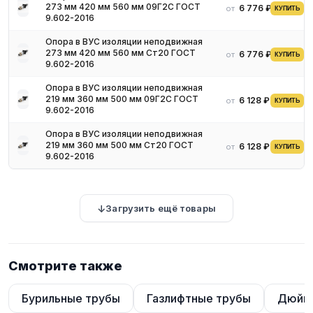
273 мм 420 мм 560 мм 09Г2С ГОСТ
6 776 ₽
от
КУПИТЬ
полиамидные, полибутиленовые, поливинилхлоридные).
9.602-2016
Опора в ВУС изоляции неподвижная
273 мм 420 мм 560 мм Ст20 ГОСТ
6 776 ₽
от
КУПИТЬ
Преимущества
9.602-2016
Опора в ВУС изоляции неподвижная
Устойчивость к неблагоприятному влиянию органических
219 мм 360 мм 500 мм 09Г2С ГОСТ
6 128 ₽
от
КУПИТЬ
соединений, гниению.
9.602-2016
Простота в обработке, монтаже и обслуживании.
Опора в ВУС изоляции неподвижная
Устойчивость к механическим повреждениям: удар,
219 мм 360 мм 500 мм Ст20 ГОСТ
6 128 ₽
от
КУПИТЬ
изгиб, излом.
9.602-2016
Одинаковая прочность по всей длине трубы.
Области применения
Загрузить ещё товары
Трубы из черных металлов.
Черный трубный прокат может
обеспечить наиболее эффективную работу жилищно-
коммунальных компаний, заводов по строительству вагонов,
Смотрите также
судов, промышленных станков и металлоконструкций.
Трубы из цветных металлов.
Цветной трубный прокат очень
Бурильные трубы
Газлифтные трубы
Дюйм
популярен из-за своей высокой электропроводности,