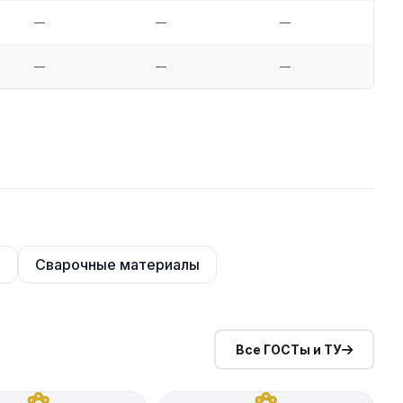
—
—
—
—
—
—
—
—
а
Сварочные материалы
Все ГОСТы и ТУ