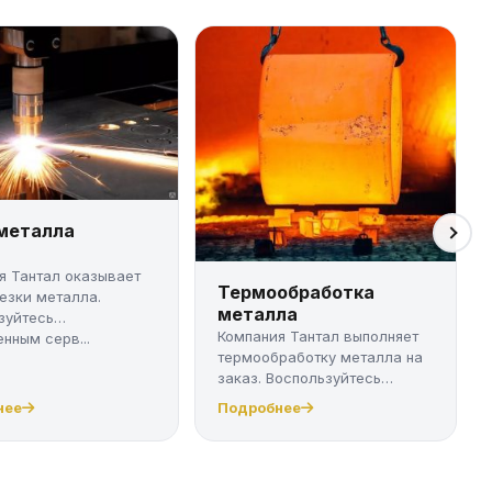
 металла
я Тантал оказывает
Термообработка
резки металла.
металла
зуйтесь
Компания Тантал выполняет
нным серв...
термообработку металла на
заказ. Воспользуйтесь
качест...
нее
Подробнее