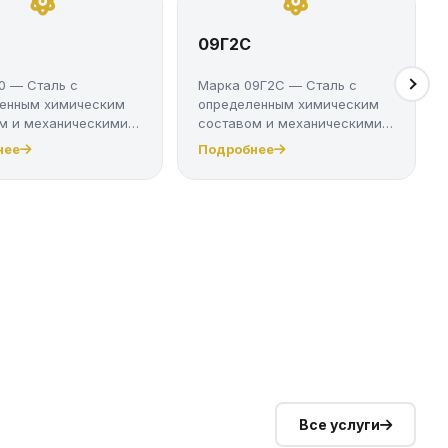
09Г2С
0 — Сталь с
Марка 09Г2С — Сталь с
енным химическим
определенным химическим
м и механическими
составом и механическими
ми....
свойствам...
нее
Подробнее
Все услуги