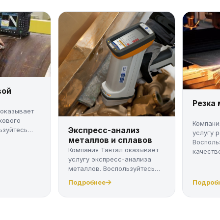
вой
Резка
 оказывает
кового
Компани
Экспресс-анализ
ьзуйтесь
услугу 
металлов и сплавов
Восполь
Компания Тантал оказывает
качестве
услугу экспресс-анализа
металлов. Воспользуйтесь
качес...
Подробнее
Подроб