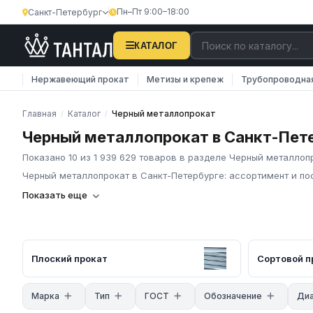
Пн–Пт 9:00–18:00
Санкт-Петербург
КАТАЛОГ
Нержавеющий прокат
Метизы и крепеж
Трубопроводна
Главная
Каталог
Черный металлопрокат
/
/
Черный металлопрокат в Санкт-Пет
Показано 10 из 1 939 629 товаров в разделе Черный металлоп
Черный металлопрокат в Санкт-Петербурге: ассортимент и по
Компания «Тантал» предлагает чёрный металлопрокат в Росс
Показать еще
и промышленных материалов по всей России.
Основные характеристики
В нашем каталоге представлен широкий ассортимент чёрного
прокат: горячекатаные листы по ГОСТ 19903, холоднокатаные 
Плоский прокат
Сортовой п
Трубный прокат: трубы ВГП по ГОСТ 3262, электросварные по
квадратного и прямоугольного сечения. Сортовой прокат: арма
Марка
Тип
ГОСТ
Обозначение
Диа
равнополочные и неравнополочные, швеллеры, двутавры, ката
сертификаты качества.