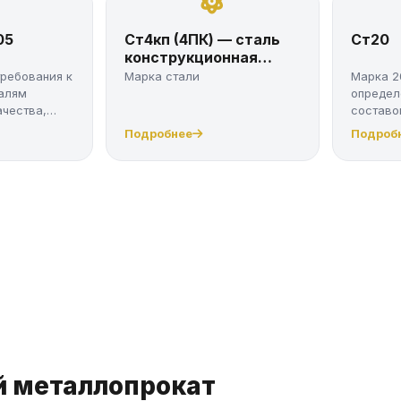
05
Ст4кп (4ПК) — сталь
Ст20
конструкционная
углеродистая по ГОСТ
требования к
Марка стали
Марка 2
380-2005
алям
определ
ачества,
составо
свойства
Подробнее
Подроб
й металлопрокат