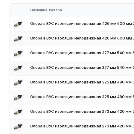
Преимущества работы с нами
Название товара
Наличие на складе в России
Соответствие стандартам ГОСТ и ТУ
Опора в ВУС изоляции неподвижная 426 мм 600 мм 
Обязательное наличие сертификатов
Доставка по всей России
Опора в ВУС изоляции неподвижная 426 мм 600 мм 
Резка и обработка по размерам заказчика
Гибкая система скидок для оптовых покупателей
Опора в ВУС изоляции неподвижная 377 мм 540 мм 
Цены и условия поставки
Цена от 45 000 руб/т. Для получения актуальных цен и налич
Опора в ВУС изоляции неподвижная 377 мм 540 мм 
предложим оптимальные условия поставки и доставки.
Как оформить заказ
Опора в ВУС изоляции неподвижная 325 мм 480 мм 
Для оформления заказа чёрного металлопроката в России вы
форму обратной связи на сайте. Мы поможем подобрать опти
Опора в ВУС изоляции неподвижная 325 мм 480 мм 
учётом объёма заказа.
Опора в ВУС изоляции неподвижная 273 мм 420 мм 
Опора в ВУС изоляции неподвижная 273 мм 420 мм 