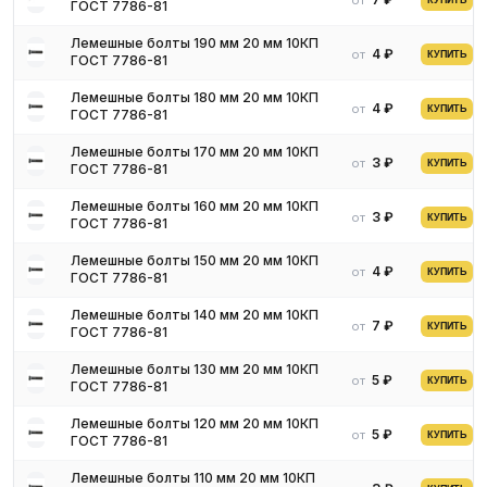
от
КУПИТЬ
ГОСТ 7786-81
Лемешные болты 190 мм 20 мм 10КП
4 ₽
от
КУПИТЬ
ГОСТ 7786-81
Лемешные болты 180 мм 20 мм 10КП
4 ₽
от
КУПИТЬ
ГОСТ 7786-81
Лемешные болты 170 мм 20 мм 10КП
3 ₽
от
КУПИТЬ
ГОСТ 7786-81
Лемешные болты 160 мм 20 мм 10КП
3 ₽
от
КУПИТЬ
ГОСТ 7786-81
Характеристики
Лемешные болты 150 мм 20 мм 10КП
4 ₽
от
КУПИТЬ
ГОСТ 7786-81
Крепеж производится из нержавеющей или конструкционной
Лемешные болты 140 мм 20 мм 10КП
стали. По прочности болты могут причисляться к классу 3,6-
7 ₽
от
КУПИТЬ
ГОСТ 7786-81
10,9. Если показатель больше 8,8, крепеж может причисляться
к группе высокопрочного.
Лемешные болты 130 мм 20 мм 10КП
5 ₽
от
КУПИТЬ
ГОСТ 7786-81
Покрытие может осуществляться способом горячей или
гальванической оцинковки. Выпускаются изделия и без
Лемешные болты 120 мм 20 мм 10КП
5 ₽
от
КУПИТЬ
покрытий. Покрытие гарантирует, что крепеж прочно защищен
ГОСТ 7786-81
от вредного влияния факторов атмосферы (влажность,
Лемешные болты 110 мм 20 мм 10КП
нестабильность температурного режима).