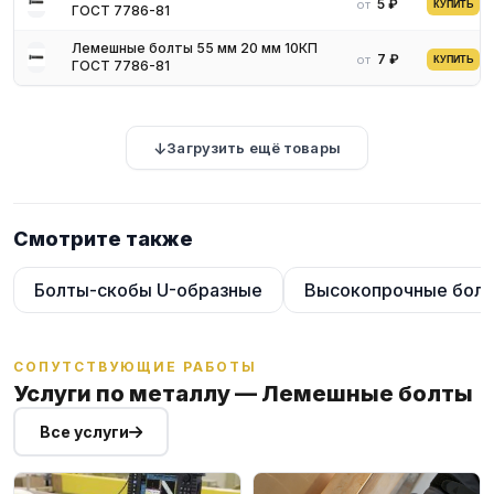
5 ₽
от
КУПИТЬ
ГОСТ 7786-81
Помимо этого, лемешный болт используются в
машиностроении, при выпуске мебели. Они позволяют
Лемешные болты 55 мм 20 мм 10КП
7 ₽
от
КУПИТЬ
фиксировать металлические или деревянные
ГОСТ 7786-81
детали, устанавливать молотилки, бороны, косилки и прочие
типы навесной техники. Потайная головка дает возможность
сохранить эстетические характеристики поверхности и
Загрузить ещё товары
гарантировать отсутствие цепляющих элементов.
Смотрите также
Болты-скобы U-образные
Высокопрочные бол
СОПУТСТВУЮЩИЕ РАБОТЫ
Услуги по металлу — Лемешные болты
Все услуги