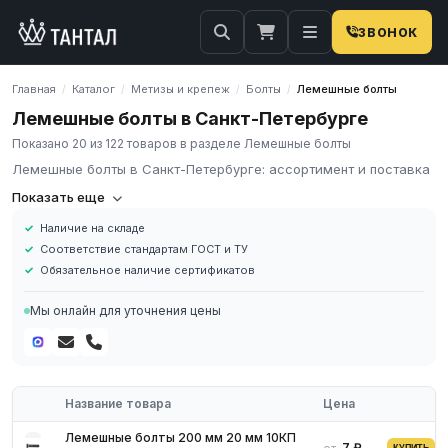
ЗВОНОК
Главная
Каталог
Метизы и крепеж
Болты
Лемешные болты
/
/
/
/
Лемешные болты в Санкт-Петербурге
Показано 20 из 122 товаров в разделе Лемешные болты
Лемешные болты в Санкт-Петербурге: ассортимент и поставка
Лемешные болты
Показать еще
Наличие на складе
Лемешные болты – крепежный элемент, обладающий потайной
Соответствие стандартам ГОСТ и ТУ
головкой. Они причисляются к классу точности С, что
Обязательное наличие сертификатов
означает грубая точность. Для фиксации также
применяется шестигранная гайка, которую нужно выбирать по
Мы онлайн для уточнения цены
диаметру болта.
Название товара
Цена
Лемешные болты 200 мм 20 мм 10КП
7 ₽