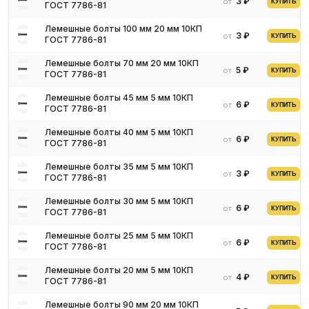
3 ₽
от
КУПИТЬ
ГОСТ 7786-81
Изделие состоит из стержня, потайной головки и подголовка,
Лемешные болты 100 мм 20 мм 10КП
обладающего квадратным сечением. У стержня метрическая
3 ₽
от
КУПИТЬ
ГОСТ 7786-81
резьба. Чтобы изделие не прокручивалось при монтаже,
имеется квадратный подголовник.
Лемешные болты 70 мм 20 мм 10КП
5 ₽
от
КУПИТЬ
ГОСТ 7786-81
Марки, размеры, нормативные
Лемешные болты 45 мм 5 мм 10КП
документы
6 ₽
от
КУПИТЬ
ГОСТ 7786-81
Лемешные болты 40 мм 5 мм 10КП
Болты лемешные выпускаются в соответствии с ГОСТ 7786-81.
6 ₽
от
КУПИТЬ
ГОСТ 7786-81
Изделия производятся с маркой 10КП. Длина - от 20 до 200 мм,
диаметр - от 5 до 20 мм.
Лемешные болты 35 мм 5 мм 10КП
3 ₽
от
КУПИТЬ
ГОСТ 7786-81
Области применения
Лемешные болты 30 мм 5 мм 10КП
6 ₽
от
КУПИТЬ
ГОСТ 7786-81
Болты используются в сельскохозяйственной сфере для
крепления навесного оснащения на сельскохозяйственные
Лемешные болты 25 мм 5 мм 10КП
6 ₽
от
КУПИТЬ
ГОСТ 7786-81
транспортные средства. Он помогает крепить плуги. также они
применяются для фиксации ножей бульдозерных отвалов и
Лемешные болты 20 мм 5 мм 10КП
зубьев экскаваторных ковшей. Любой тип навесного
4 ₽
от
КУПИТЬ
ГОСТ 7786-81
оборудования удастся прикрепить с применением этого
крепежа.
Лемешные болты 90 мм 20 мм 10КП