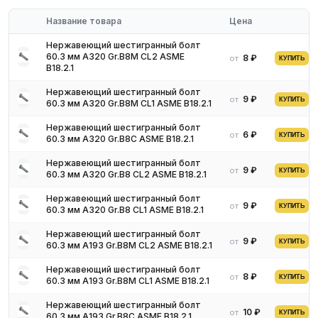
метизов регламентируются стандартами DIN 933, ГОСТ7798, а
также ISO 4017.
Название товара
Цена
Нержавеющий шестигранный болт
60.3 мм A320 Gr.B8M CL2 ASME
8 ₽
от
КУПИТЬ
B18.2.1
Нержавеющий шестигранный болт
9 ₽
от
КУПИТЬ
60.3 мм A320 Gr.B8M CL1 ASME B18.2.1
Нержавеющий шестигранный болт
6 ₽
от
КУПИТЬ
60.3 мм A320 Gr.B8C ASME B18.2.1
Нержавеющий шестигранный болт
9 ₽
от
КУПИТЬ
60.3 мм A320 Gr.B8 CL2 ASME B18.2.1
Нержавеющий шестигранный болт
9 ₽
от
КУПИТЬ
60.3 мм A320 Gr.B8 CL1 ASME B18.2.1
Нержавеющий шестигранный болт
9 ₽
от
КУПИТЬ
60.3 мм A193 Gr.B8M CL2 ASME B18.2.1
Нержавеющий шестигранный болт
Виды изделий
8 ₽
от
КУПИТЬ
60.3 мм A193 Gr.B8M CL1 ASME B18.2.1
Нержавеющий шестигранный болт
Болты с 6-гранной головкой из нержавейки классифицируют на
10 ₽
от
КУПИТЬ
60.3 мм A193 Gr.B8C ASME B18.2.1