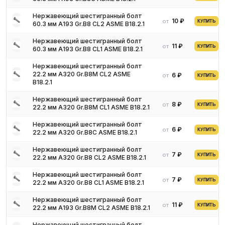
группы по таким параметрам:
по сфере использования (мебельные, лемешные,
Нержавеющий шестигранный болт
10 ₽
от
КУПИТЬ
60.3 мм A193 Gr.B8 CL2 ASME B18.2.1
машиностроительные);
по типу головки (с уменьшенной головкой, с увеличенной
Нержавеющий шестигранный болт
11 ₽
от
головкой, стандартные);
КУПИТЬ
60.3 мм A193 Gr.B8 CL1 ASME B18.2.1
по типу резьбы (стандартные, с мелким шагом и т.д.);
Нержавеющий шестигранный болт
по виду резьбы (с полной резьбой или частичной);
22.2 мм A320 Gr.B8M CL2 ASME
6 ₽
от
КУПИТЬ
по классу прочности.
B18.2.1
Основные характеристики
Нержавеющий шестигранный болт
8 ₽
от
КУПИТЬ
22.2 мм A320 Gr.B8M CL1 ASME B18.2.1
Шестигранные нержавеющие болты отличаются следующими
Нержавеющий шестигранный болт
6 ₽
от
КУПИТЬ
функциональными преимуществами:
22.2 мм A320 Gr.B8C ASME B18.2.1
отсутствием необходимости в нанесении антикоррозионных
Нержавеющий шестигранный болт
7 ₽
покрытий;
от
КУПИТЬ
22.2 мм A320 Gr.B8 CL2 ASME B18.2.1
высокой устойчивостью к процессам коррозии, а также
Нержавеющий шестигранный болт
воздействию разных агрессивных веществ;
7 ₽
от
КУПИТЬ
22.2 мм A320 Gr.B8 CL1 ASME B18.2.1
повышенной износоустойчивостью и прочностными
характеристиками;
Нержавеющий шестигранный болт
11 ₽
от
КУПИТЬ
22.2 мм A193 Gr.B8M CL2 ASME B18.2.1
стойкостью к колебаниям температурных режимов и
критическим отметкам температур;
Нержавеющий шестигранный болт