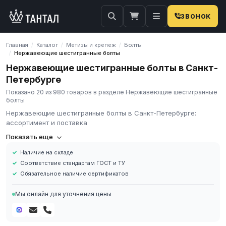
ЗВОНОК
Главная
Каталог
Метизы и крепеж
Болты
/
/
/
Нержавеющие шестигранные болты
/
Нержавеющие шестигранные болты в Санкт-
Петербурге
Показано 20 из 980 товаров в разделе Нержавеющие шестигранные
болты
Нержавеющие шестигранные болты в Санкт-Петербурге:
ассортимент и поставка
Болты шестигранные нержавеющие
Показать еще
Наличие на складе
Болты шестигранные нержавеющие представляют собой
Соответствие стандартам ГОСТ и ТУ
крепеж для исполнения резьбового разборного соединения.
Обязательное наличие сертификатов
Они не окисляются и намертво не «прикипают» к разъемному
соединению. Конструкционно метиз складывается из шпильки с
Мы онлайн для уточнения цены
резьбой, а также шляпки под ключ гаечного типа. Для
надежности фиксации соединения на шпильку накручивают
соответствующего размера гайку. Размеры и конструкция