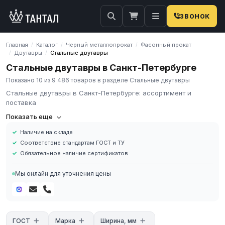
ЗВОНОК
Главная
Каталог
Черный металлопрокат
Фасонный прокат
/
/
/
Двутавры
Стальные двутавры
/
/
Стальные двутавры в Санкт-Петербурге
Показано 10 из 9 486 товаров в разделе Стальные двутавры
Стальные двутавры в Санкт-Петербурге: ассортимент и
поставка
Стальные двутавры
Показать еще
Наличие на складе
Двутавровые балки
- одни из самых востребованных
Соответствие стандартам ГОСТ и ТУ
длинномерных изделий выпускаемых черной металлургией.
Обязательное наличие сертификатов
Данный вид стандартного профильного проката образован
двумя параллельными полками, которые соединяются стенкой
Мы онлайн для уточнения цены
с поперечным сечением близкое по конфигурации литере "Н".
Для производства стальных двутавров используются
высокопрочные марки стали:
углеродистая содержащая большой процент углерода;
ГОСТ
Марка
Ширина, мм