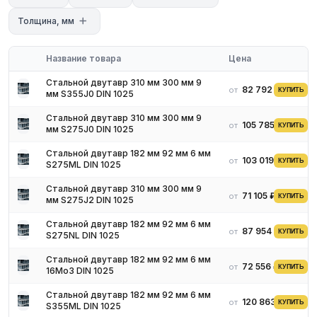
низколегированная - сплав железа с углеродом,
обогащенный легирующими компонентами, улучшающих его
Толщина, мм
физико-химическую характеристику.
Название товара
Цена
Стальной двутавр 310 мм 300 мм 9
Классификация
82 792 ₽
от
КУПИТЬ
мм S355J0 DIN 1025
Стальной двутавр 310 мм 300 мм 9
Балочный нормальный
- длинномерное изделие имеющие
105 785 ₽
от
КУПИТЬ
мм S275J0 DIN 1025
большую высоту профиля чем ширина полок. Широко
используется при монтаже строительных конструкций,
Стальной двутавр 182 мм 92 мм 6 мм
103 019 ₽
от
КУПИТЬ
элементы которых работают на изгиб.
S275ML DIN 1025
Балочный широкополочный
- двутавр высота профиля
Стальной двутавр 310 мм 300 мм 9
71 105 ₽
которого равна или близка по величине ширине полок. Также
от
КУПИТЬ
мм S275J2 DIN 1025
необходим для элементов, работающих на изгиб и растяжение
Стальной двутавр 182 мм 92 мм 6 мм
находящихся в строительных конструкциях.
87 954 ₽
от
КУПИТЬ
S275NL DIN 1025
Колонный
- двутавровый профиль, предназначенный для
участков строительных конструкций, которые в ходе
Стальной двутавр 182 мм 92 мм 6 мм
72 556 ₽
от
КУПИТЬ
16Mo3 DIN 1025
эксплуатации могут повергаться растяжению, сжатию и
изгибу. Металлопроката данной серии имеет высоту профиля
Стальной двутавр 182 мм 92 мм 6 мм
равной или близкой ширине полок.
120 863 ₽
от
КУПИТЬ
S355ML DIN 1025