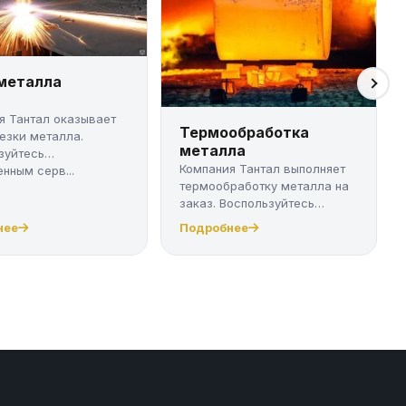
 металла
я Тантал оказывает
Термообработка
резки металла.
металла
зуйтесь
Компания Тантал выполняет
нным серв...
термообработку металла на
заказ. Воспользуйтесь
качест...
нее
Подробнее