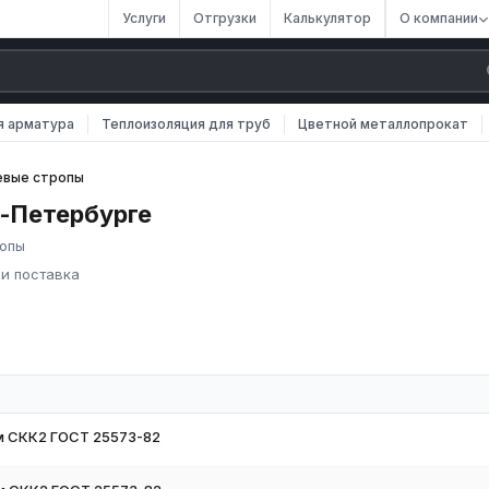
Услуги
Отгрузки
Калькулятор
О компании
я арматура
Теплоизоляция для труб
Цветной металлопрокат
евые стропы
т-Петербурге
ропы
 и поставка
России. Мы осуществляем оптовые и розничные поставки
.
 кольцевые стропы различных марок, размеров и типов. Все изде
ачества.
м СКК2 ГОСТ 25573-82