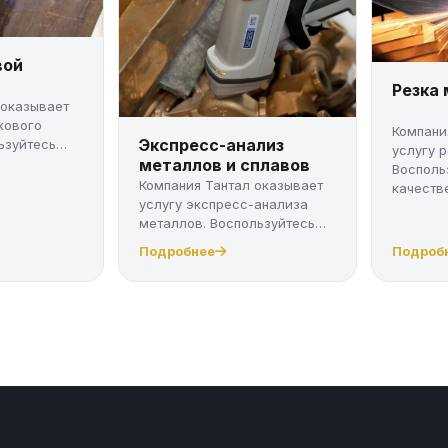
вой
Резка
 оказывает
кового
Компани
Экспресс-анализ
ьзуйтесь
услугу 
металлов и сплавов
Восполь
Компания Тантал оказывает
качестве
услугу экспресс-анализа
металлов. Воспользуйтесь
качес...
Подробнее
Подроб