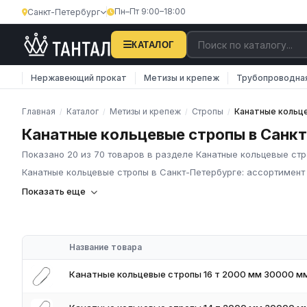
Пн–Пт 9:00–18:00
Санкт-Петербург
КАТАЛОГ
Нержавеющий прокат
Метизы и крепеж
Трубопроводна
Главная
Каталог
Метизы и крепеж
Стропы
Канатные кольц
/
/
/
/
Канатные кольцевые стропы в Санк
Показано 20 из 70 товаров в разделе Канатные кольцевые ст
Канатные кольцевые стропы в Санкт-Петербурге: ассортимент
Компания «Тантал» предлагает Канатные кольцевые стропы в 
Показать еще
металлопроката и промышленных материалов по всей России
В нашем каталоге представлен широкий ассортимент Канатные
соответствуют требованиям ГОСТ и ТУ, имеют сертификаты к
Название товара
Наличие на складе в России
Соответствие стандартам ГОСТ и ТУ
Канатные кольцевые стропы 16 т 2000 мм 30000 м
Обязательное наличие сертификатов
Доставка по региону