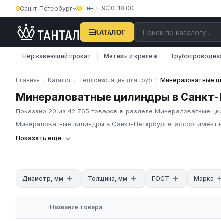
Пн–Пт 9:00–18:00
Санкт-Петербург
КАТАЛОГ
Нержавеющий прокат
Метизы и крепеж
Трубопроводна
Главная
Каталог
Теплоизоляция для труб
Минераловатные ц
/
/
/
Минераловатные цилиндры в Санкт-
Показано 20 из 42 765 товаров в разделе Минераловатные ц
Минераловатные цилиндры в Санкт-Петербурге: ассортимент 
Минераловатные цилиндры
— скорлупы из минеральной ваты
Показать еще
которые надеваются на трубу и фиксируются проволокой или 
ГК «Тантал» поставляет минераловатные цилиндры и скорлупы
промышленных трубопроводов. Соответствуют ГОСТ 21880-201
Диаметр, мм
Толщина, мм
ГОСТ
Марка
Диаметр: Ду 15–500 мм
Температура: до +400°C
Плотность: 50–200 кг/м³
Название товара
Длина секции: 1000 мм