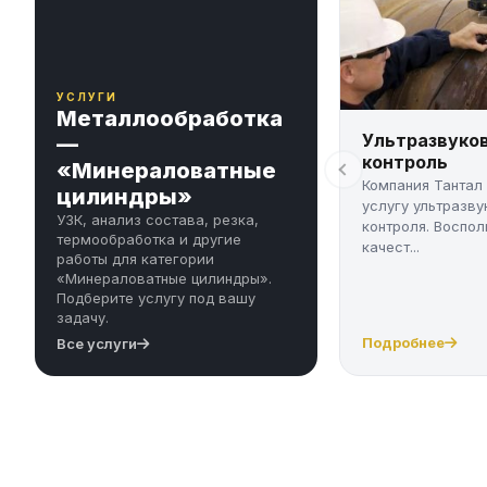
УСЛУГИ
Металлообработка
Ультразвуко
—
контроль
«Минераловатные
Компания Тантал
цилиндры»
услугу ультразву
УЗК, анализ состава, резка,
контроля. Воспол
термообработка и другие
качест...
работы для категории
«Минераловатные цилиндры».
Подберите услугу под вашу
задачу.
Подробнее
Все услуги