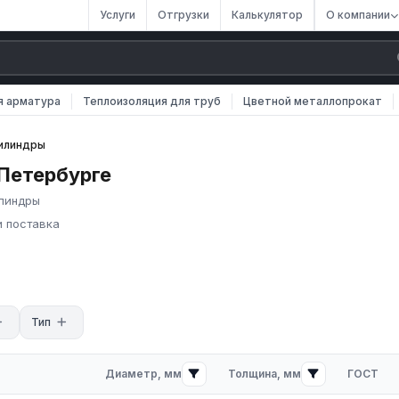
Услуги
Отгрузки
Калькулятор
О компании
я арматура
Теплоизоляция для труб
Цветной металлопрокат
илиндры
Петербурге
илиндры
и поставка
 для тепловой изоляции трубопроводов. Состоят из половинок,
стяжкой. Рабочая температура до +400°C.
 для тепловых сетей, систем горячего водоснабжения,
1.
Тип
Диаметр, мм
Толщина, мм
ГОСТ