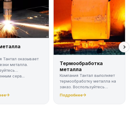
 металла
я Тантал оказывает
Термообработка
резки металла.
металла
зуйтесь
Компания Тантал выполняет
нным серв...
термообработку металла на
заказ. Воспользуйтесь
качест...
нее
Подробнее