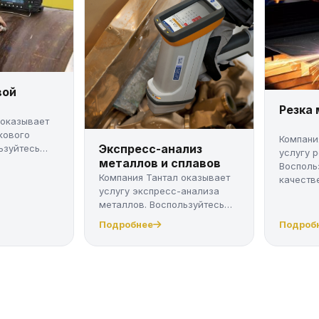
вой
Резка
 оказывает
кового
Компани
Экспресс-анализ
ьзуйтесь
услугу 
металлов и сплавов
Восполь
Компания Тантал оказывает
качестве
услугу экспресс-анализа
металлов. Воспользуйтесь
качес...
Подробнее
Подроб