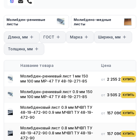
молибден-рениевые листы (повышенная пластичность),
молибдено-медные листы (теплоотвод в электронике).
Технические характеристики
Молибден-рениевые
Молибдено-медные
листы
листы
- Марки: МЧ, МЧВП, М-5, М-7, М-10, МД40
- Стандарт: ГОСТ 18907-73
Длина, мм
ГОСТ
Марка
Ширина, мм
- Температура эксплуатации: в защитной атмосфере/
вакууме до 1800–2000 °C
Толщина, мм
Применение
- Тепловые экраны и отражатели горячей зоны вакуумных и
Название товара
Цена
индукционных печей
- Диафрагмы и шторки в вакуумном напылительном
Молибден-рениевый лист 1 мм 150
2 255 220 ₽
от
оборудовании
КУПИТЬ
мм 100 мм МР-47 ТУ 48-19-271-85
- Основания и несущие листы сборок нагревательных секций
Молибден-рениевый лист 0.9 мм 150
- Подложки в высокотемпературной металлургии
3 505 290 ₽
от
КУПИТЬ
мм 100 мм МР-47 ТУ 48-19-271-85
полупроводников
- Прокладки и разделители в печах с несколькими рабочими
Молибденовый лист 0.9 мм МЧВП ТУ
48-19-472-90 0.9 мм МЧВП ТУ 48-19-
157 096 ₽
зонами
от
КУПИТЬ
472-90
- Заготовки под лазерную, эрозионную или механическую
резку
Молибденовый лист 0.8 мм МЧВП ТУ
48-19-472-90 0.8 мм МЧВП ТУ 48-19-
157 096 ₽
от
Условия поставки
КУПИТЬ
472-90