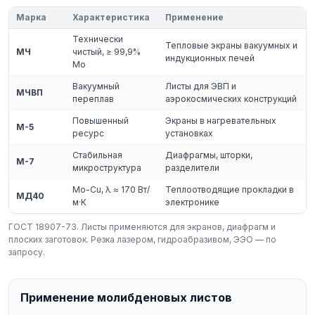
Марка
Характеристика
Применение
Технически
Тепловые экраны вакуумных и
МЧ
чистый, ≥ 99,9%
индукционных печей
Mo
Вакуумный
Листы для ЭВП и
МЧВП
переплав
аэрокосмических конструкций
Повышенный
Экраны в нагревательных
М-5
ресурс
установках
Стабильная
Диафрагмы, шторки,
М-7
микроструктура
разделители
Mo-Cu, λ ≈ 170 Вт/
Теплоотводящие прокладки в
МД40
м·К
электронике
ГОСТ 18907-73. Листы применяются для экранов, диафрагм и
плоских заготовок. Резка лазером, гидроабразивом, ЭЭО — по
запросу.
Применение молибденовых листов