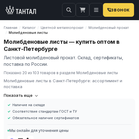
ЗВОНОК
Главная
Каталог
Цветной металлопрокат
Молибденовый прокат
/
/
/
Молибденовые листы
/
Молибденовые листы — купить оптом в
Санкт-Петербурге
Листовой молибденовый прокат. Склад, сертификаты,
поставка по России.
Показано 20 из 103 товаров в разделе Молибденовые листы
Молибденовые листы в Санкт-Петербурге: ассортимент и
поставка
Молибденовые листы: ассортимент и поставка
Показать еще
**Молибденовые листы** — плоский прокат молибдена для
Наличие на складе
тепловых экранов вакуумных печей, отражателей, диафрагм и
Соответствие стандартам ГОСТ и ТУ
плоских заготовок под механическую и лазерную обработку.
Обязательное наличие сертификатов
Стандарт **ГОСТ 18907-73**.
ГК «Тантал» поставляет молибденовые листы со склада. Марки
Мы онлайн для уточнения цены
**МЧ, МЧВП, М-5, М-7, М-10, МД40**. Сплавные варианты: